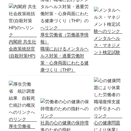
厚生労働省（労働基準情
メンタルヘル
内閣府 共生社
報）
ス・マネジメ
会政策統括官
職場におけるメンタルヘ
ント検定試験
(自殺対策HP)
ルス対策・過重労働対
策・心身両面にわたる健
康づくり（THP）
社員の心の健康の保持増
心の健康問題
厚生労働省
進のための指針
により休業し