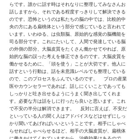
らです。誰かに話す時はそれなりに整理してみなさんお
話しますから、それである程度すっきりして解決できる
のです。恐怖というのは私たちの脳の中では、比較的中
央の方にある扁桃体という部分で感じていると言われて
います。いわゆる、は虫類脳、原始的な感覚の脳機能を
司る部分です。これにたいして、人間で発達している脳
の外側の部分、大脳皮質をたくさん働かせてやれば、原
始的な脳の誤った考えを修正できるのです。大脳皮質を
働かせるために、「頭を使う」ことが大切です。他人に
話すという行動は、話を未意識レベルでも整理している
ので、このプロセスをふんでいるのです。 プロの産業
医やカウンセラーであれば、話しにくいことであっても
しっかりと吐き出せるようにうまく聞き出してくれま
す。必要な方は話をしに行ったら良いと思います。これ
で不安の半分は解消できます。 反対に言えば、不安だ
といっている人の聞く人はアドバイスなどはせずにしっ
かり聞いてあげればいいということです。相手にしゃべ
らせればしゃべらせるほど、相手の大脳皮質が、扁桃体
に働きかけてくれていますから、治療効果はあるので