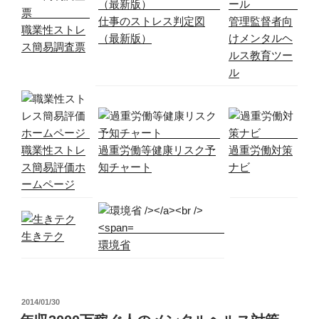
仕事のストレス判定図
管理監督者向
職業性ストレ
（最新版）
けメンタルヘ
ス簡易調査票
ルス教育ツー
ル
職業性ストレ
過重労働等健康リスク予
過重労働対策
ス簡易評価ホ
知チャート
ナビ
ームページ
生きテク
環境省
投
2014/01/30
稿