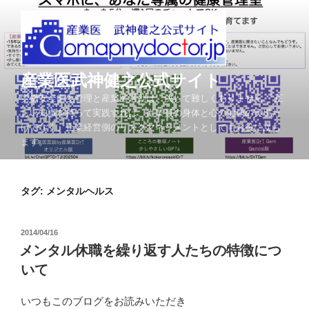
コ
ン
テ
ン
ツ
産業医武神健之公式サイト
へ
労働安全衛生管理と産業医活動は、決して難しくありません。 正
ス
しい知識を持って実践すれば、従業員の身体と心の健康の実現だ
キ
けでなく、企業経営側のリスクマネジメントとしてもお役に立ち
ッ
ます。
プ
タグ: メンタルヘルス
投
2014/04/16
稿
メンタル休職を繰り返す人たちの特徴につ
日:
いて
いつもこのブログをお読みいただき