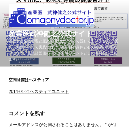
コ
ン
テ
ン
ツ
産業医武神健之公式サイト
へ
労働安全衛生管理と産業医活動は、決して難しくありません。 正
ス
しい知識を持って実践すれば、従業員の身体と心の健康の実現だ
キ
けでなく、企業経営側のリスクマネジメントとしてもお役に立ち
ッ
ます。
プ
空間除菌はヘスティア
2014-01-21ヘスティアユニット
コメントを残す
メールアドレスが公開されることはありません。
*
が付