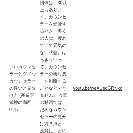
団体は、30以
上もありま
す。カウンセ
ラーを受診す
るとき、多く
の人は、疲れ
ていて元気の
ない状態。は
っきりいっ
いいカウンセ
て、カウンセ
ラーとダメな
ラーの善し悪
カウンセラー
しを判断する
の違いと見分
ことなどでき
youtu.be/weXUedGRNxo
け方 (産業医
ません。 今回
武神の動画
の動画では、
011)
だめなカウン
セラーの見分
け方３点と、
反対に、どの