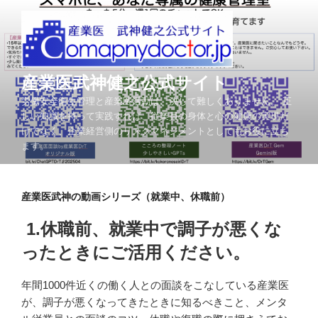
コ
ン
テ
ン
ツ
産業医武神健之公式サイト
へ
労働安全衛生管理と産業医活動は、決して難しくありません。 正
ス
しい知識を持って実践すれば、従業員の身体と心の健康の実現だ
キ
けでなく、企業経営側のリスクマネジメントとしてもお役に立ち
ッ
ます。
プ
産業医武神の動画シリーズ（就業中、休職前）
1.休職前、就業中で調子が悪くな
ったときにご活用ください。
年間1000件近くの働く人との面談をこなしている産業医
が、調子が悪くなってきたときに知るべきこと、メンタ