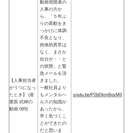
動画視聴者の
人事の方か
ら、「５年ぶ
りの異動をき
っかけに体調
不良となり、
肉体的異常は
なく、まさか
自分が・・と
の状態」と緊
急メールを頂
【人事担当者
きました。
がうつになっ
一般社員より
たとき】 (産
もメンタルヘ
youtu.be/P2bDkmBoyM0
業医 武神の
ルスの知識が
動画 089)
あったから、
早く気づくこ
とができたの
だと思いま