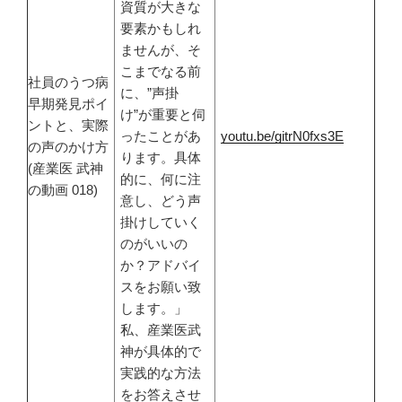
資質が大きな
要素かもしれ
ませんが、そ
こまでなる前
社員のうつ病
に、”声掛
早期発見ポイ
け”が重要と伺
ントと、実際
ったことがあ
youtu.be/gitrN0fxs3E
の声のかけ方
ります。具体
(産業医 武神
的に、何に注
の動画 018)
意し、どう声
掛けしていく
のがいいの
か？アドバイ
スをお願い致
します。」
私、産業医武
神が具体的で
実践的な方法
をお答えさせ