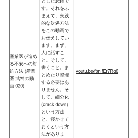
とした恐怖で
す。それをふ
まえて、実践
的な対処方法
をこの動画で
お伝えしてい
ます。まず、
人に話すこ
産業医が進め
と。そして、
る不安への対
書くこと。ま
処方法 (産業
youtu.be/fbnIfEr7Rg8
とめたり整理
医 武神の動
する必要はあ
画 020)
りません。そ
して、細分化
(crack down）
という方法
と、寝かせて
おくという方
法がありま