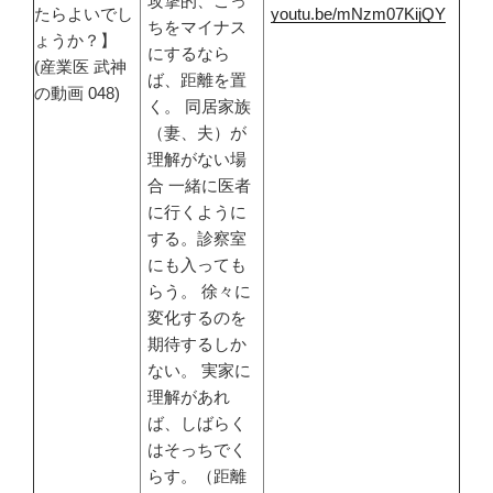
攻撃的、こっ
たらよいでし
youtu.be/mNzm07KijQY
ちをマイナス
ょうか？】
にするなら
(産業医 武神
ば、距離を置
の動画 048)
く。 同居家族
（妻、夫）が
理解がない場
合 一緒に医者
に行くように
する。診察室
にも入っても
らう。 徐々に
変化するのを
期待するしか
ない。 実家に
理解があれ
ば、しばらく
はそっちでく
らす。（距離