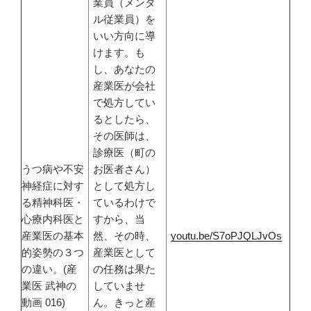
業員（メンタ
ル従業員）を
いい方向に導
けます。も
し、あなたの
産業医が会社
で処方してい
るとしたら、
その医師は、
診療医（町の
うつ病や不安
お医者さん）
神経症に対す
として処方し
る精神科医・
ているわけで
心療内科医と
すから、当
産業医の基本
然、その時、
youtu.be/S7oPJQLJvOs
的姿勢の３つ
産業医として
の違い。(産
の任務は果た
業医 武神の
していませ
動画 016)
ん。きっと産