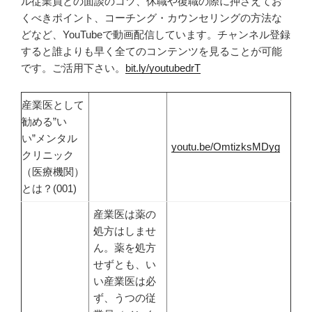
ル従業員との面談のコツ、休職や復職の際に押さえてお
くべきポイント、コーチング・カウンセリングの方法な
どなど、
YouTube
で動画配信しています。チャンネル登録
すると誰よりも早く全てのコンテンツを見ることが可能
です。ご活用下さい。
bit.ly/youtubedrT
産業医として
勧める”い
い”メンタル
youtu.be/OmtizksMDyg
クリニック
（医療機関）
とは？(001)
産業医は薬の
処方はしませ
ん。薬を処方
せずとも、い
い産業医は必
ず、うつの従