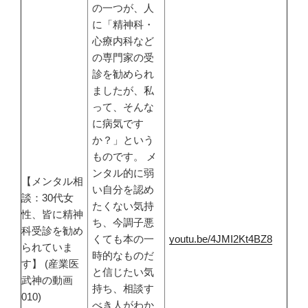
の一つが、人
に「精神科・
心療内科など
の専門家の受
診を勧められ
ましたが、私
って、そんな
に病気です
か？」という
ものです。 メ
ンタル的に弱
【メンタル相
い自分を認め
談：30代女
たくない気持
性、皆に精神
ち、今調子悪
科受診を勧め
くても本の一
youtu.be/4JMI2Kt4BZ8
られていま
時的なものだ
す】 (産業医
と信じたい気
武神の動画
持ち、相談す
010)
べき人がわか