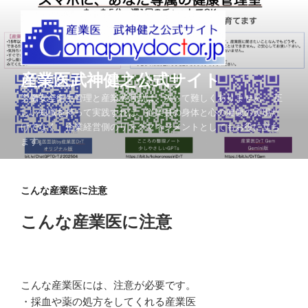
コ
ン
テ
ン
ツ
産業医武神健之公式サイト
へ
労働安全衛生管理と産業医活動は、決して難しくありません。 正
ス
しい知識を持って実践すれば、従業員の身体と心の健康の実現だ
キ
けでなく、企業経営側のリスクマネジメントとしてもお役に立ち
ッ
ます。
プ
こんな産業医に注意
こんな産業医に注意
こんな産業医には、注意が必要です。
・採血や薬の処方をしてくれる産業医