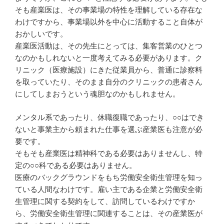
そも産業医は、その事業場の特性を理解している存在な
わけですから、事業場以外を中心に活動すること自体が
おかしいです。
産業医活動は、その先生にとっては、集客営業のひとつ
なのかもしれないと一度考えてみる必要があります。ク
リニック（医療施設）にきた従業員から、普通に診察料
を取っていたり、そのまま自分のクリニックの患者さん
にしてしまおうという魂胆なのかもしれません。
メンタル系であったり、休職復職であったり、○○はでき
ないと事業主から頼まれた仕事を選ぶ産業医も注意が必
要です。
そもそも産業医は精神科である必要はありませんし、特
定の○○科である必要はありません。
医療のバックグラウンドをもち労働安全衛生管理を知っ
ている人間なわけです。雇い主である企業と労働安全衛
生管理に関する契約をして、訪問しているわけですか
ら、労働安全衛生管理に関連することは、その産業医が