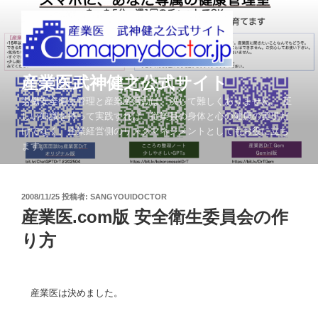
コ
ン
テ
ン
ツ
産業医武神健之公式サイト
へ
労働安全衛生管理と産業医活動は、決して難しくありません。 正
ス
しい知識を持って実践すれば、従業員の身体と心の健康の実現だ
キ
けでなく、企業経営側のリスクマネジメントとしてもお役に立ち
ッ
ます。
プ
投
2008/11/25
投稿者:
SANGYOUIDOCTOR
稿
産業医.com版 安全衛生委員会の作
日:
り方
産業医は決めました。