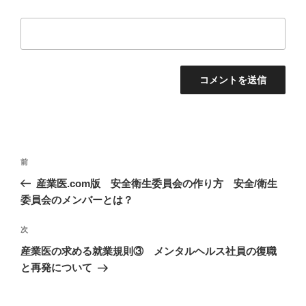
投
過
前
稿
去
産業医.com版 安全衛生委員会の作り方 安全/衛生
ナ
の
委員会のメンバーとは？
ビ
投
稿
ゲ
次
次
の
ー
産業医の求める就業規則③ メンタルヘルス社員の復職
投
と再発について
シ
稿
ョ