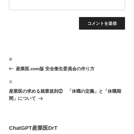
投
過
前
稿
去
産業医.com版 安全衛生委員会の作り方
ナ
の
ビ
投
次
次
稿
ゲ
の
産業医の求める就業規則② 「休職の定義」と「休職期
投
ー
間」について
稿
シ
ョ
ン
ChatGPT産業医DrT