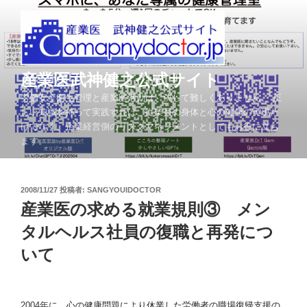
コ
ン
テ
ン
ツ
産業医武神健之公式サイト
へ
労働安全衛生管理と産業医活動は、決して難しくありません。 正
ス
しい知識を持って実践すれば、従業員の身体と心の健康の実現だ
キ
けでなく、企業経営側のリスクマネジメントとしてもお役に立ち
ッ
ます。
プ
投
2008/11/27
投稿者:
SANGYOUIDOCTOR
稿
産業医の求める就業規則③ メン
日:
タルヘルス社員の復職と再発につ
いて
2004
年に、
心の健康問題により休業した労働者の職場復帰支援の