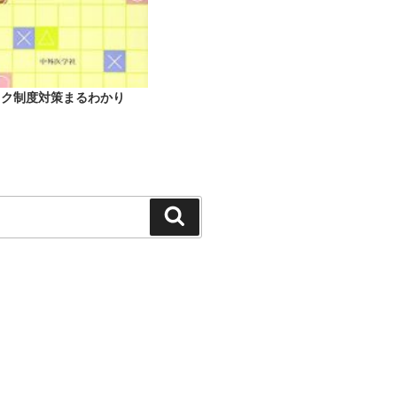
ック制度対策まるわかり
検
索