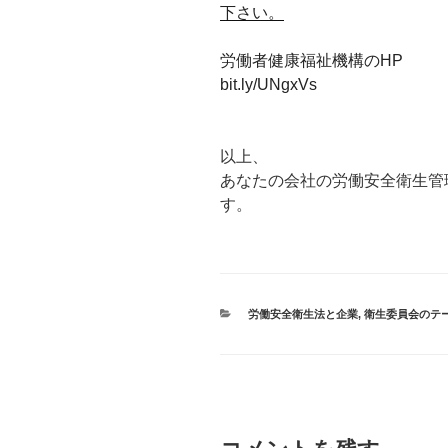
下さい。
労働者健康福祉機構のHP
bit.ly/UNgxVs
以上、
あなたの会社の労働安全衛生管
す。
カ
労働安全衛生法と企業
,
衛生委員会のテーマ
テ
ゴ
リ
ー