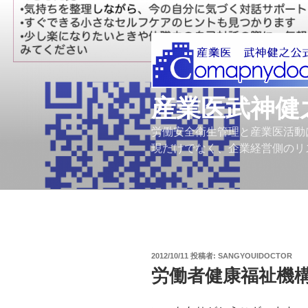
コ
ン
テ
ン
ツ
へ
産業医武神健
ス
キ
労働安全衛生管理と産業医活動
ッ
現だけでなく、企業経営側のリ
プ
投
2012/10/11
投稿者:
SANGYOUIDOCTOR
稿
労働者健康福祉機
日: