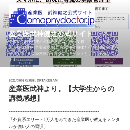
コ
ン
テ
ン
ツ
産業医武神健之公式サイト
へ
労働安全衛生管理と産業医活動は、決して難しくありません。 正
ス
しい知識を持って実践すれば、従業員の身体と心の健康の実現だ
キ
けでなく、企業経営側のリスクマネジメントとしてもお役に立ち
ッ
ます。
プ
投
2021/05/02
投稿者:
DRTAKEGAMI
稿
産業医武神より。【大学生からの
日:
講義感想】
****************************************************
「外資系エリート1万人をみてきた産業医が教えるメンタ
ルが強い人の習慣」