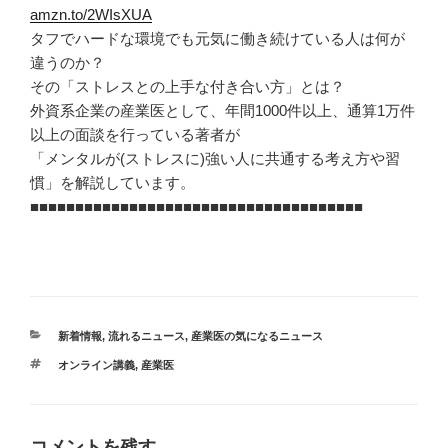
amzn.to/2WIsXUA
タフでハードな環境でも元気に働き続けている人は何が
違うのか？
その「ストレスとの上手な付き合い方」とは？
外資系企業の産業医として、年間1000件以上、通算1万件
以上の面談を行っている著者が
「メンタルが(ストレスに)強い人に共通する考え方や習
慣」を解説しています。
■■■■■■■■■■■■■■■■■■■■■■■■■■■■■■■■■■■■■
カ
新着情報
,
流れるニュース
,
産業医の気になるニュース
テ
タ
オンライン講義
,
産業医
ゴ
グ
リ
ー
コメントを残す