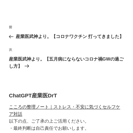
投
過
前
稿
去
産業医武神より。【コロナワクチン 打ってきました】
ナ
の
ビ
投
次
次
稿
ゲ
の
産業医武神より。【五月病にならないコロナ禍GWの過ご
投
ー
し方】
稿
シ
ョ
ン
ChatGPT産業医DrT
こころの整理ノート｜ストレス・不安に気づくセルフケ
ア対話
以下の点、ご了承の上ご活用ください。
・最終判断は自己責任でお願いします。