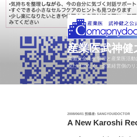
コ
ン
テ
ン
ツ
へ
産業医武神健
ス
キ
労働安全衛生管理と産業医活動
ッ
現だけでなく、企業経営側のリ
プ
投
2008/06/01
投稿者:
SANGYOUIDOCTOR
稿
A New Karoshi Re
日: