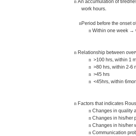
n
An accumulation of tiredne
work hours.
n
Period before the onset o
n
Within one week
→
n
Relationship between ove
n
>100 hrs, within 1
n
>80 hrs, within 2-6
n
>45 hrs
n
<45hrs, within 6mo
n
Factors that indicates Rous
n
Changes in quality 
n
Changes in his/her p
n
Changes in his/her 
n
Communication prob