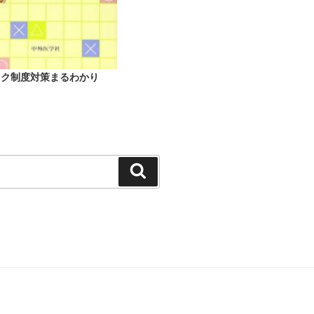
ック制度対策まるわかり
検
索