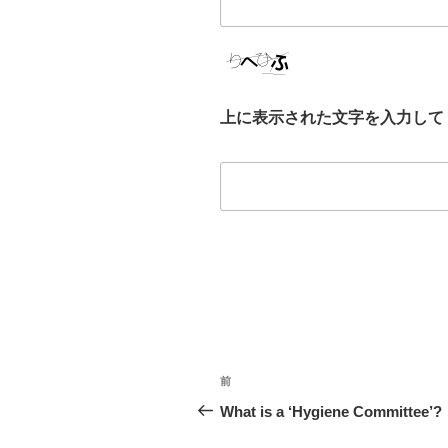
上に表示された文字を入力して
投
前
過
稿
去
What is a ‘Hygiene Committee’?
の
ナ