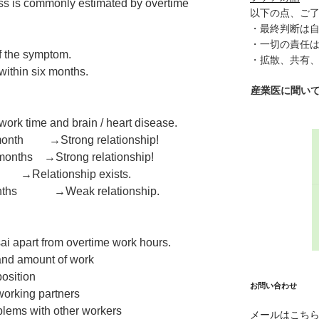
ss is commonly estimated by overtime
以下の点、ご
・最終判断は
・一切の責任
f the symptom.
・拡散、共有
within six months.
産業医に聞い
rwork time and
br
ain / heart disease.
 month
→
Strong relationship!
 months
→
Strong relationship!
→
Relationship exists.
nths
→
Weak relationship.
ai apart from overtime work hours.
and amount of work
osition
お問い合わせ
working partners
lems with other workers
メールはこち