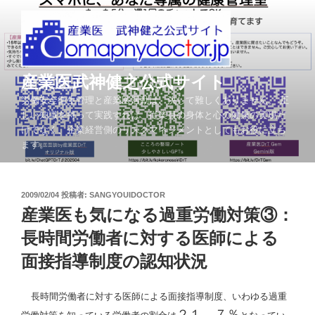
コ
ン
テ
ン
ツ
産業医武神健之公式サイト
へ
労働安全衛生管理と産業医活動は、決して難しくありません。 正
ス
しい知識を持って実践すれば、従業員の身体と心の健康の実現だ
キ
けでなく、企業経営側のリスクマネジメントとしてもお役に立ち
ッ
ます。
プ
投
2009/02/04
投稿者:
SANGYOUIDOCTOR
稿
産業医も気になる過重労働対策③：
日:
長時間労働者に対する医師による
面接指導制度の認知状況
長時間労働者に対する医師による面接指導制度、いわゆる過重
２１．７％