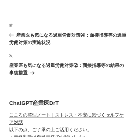
投
過
前
稿
去
産業医も気になる過重労働対策④：面接指導等の過重
ナ
の
労働対策の実施状況
ビ
投
稿
ゲ
次
次
の
ー
産業医も気になる過重労働対策②：面接指導等の結果の
投
事後措置
シ
稿
ョ
ン
ChatGPT産業医DrT
こころの整理ノート｜ストレス・不安に気づくセルフケ
ア対話
以下の点、ご了承の上ご活用ください。
・最終判断は自己責任でお願いします。