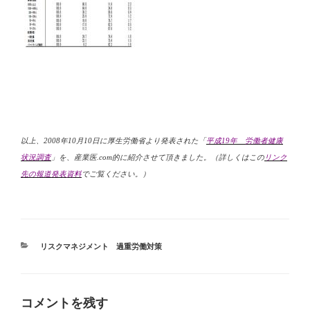
以上、
2008
年
10
月
10
日
に厚生労働省より発表された「
平成
19
年 労働者健康
状況調査
」を、産業医
.com
的に紹介させて頂きました。（詳しくはこの
リンク
先の報道発表資料
でご覧ください。）
カ
リスクマネジメント 過重労働対策
テ
ゴ
リ
ー
コメントを残す