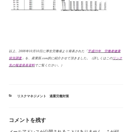
以上、
2008
年
10
月
10
日
に厚生労働省より発表された「
平成
19
年 労働者健康
状況調査
」を、産業医
.com
的に紹介させて頂きました。（詳しくはこの
リンク
先の報道発表資料
でご覧ください。）
カ
リスクマネジメント 過重労働対策
テ
ゴ
リ
ー
コメントを残す
メールアドレスが公開されることはありません。
*
が付