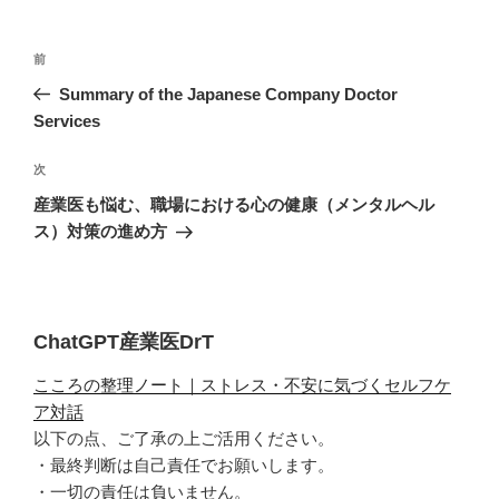
投
過
前
稿
去
Summary of the Japanese Company Doctor
ナ
の
Services
ビ
投
稿
ゲ
次
次
の
ー
産業医も悩む、職場における心の健康（メンタルヘル
投
ス）対策の進め方
シ
稿
ョ
ン
ChatGPT産業医DrT
こころの整理ノート｜ストレス・不安に気づくセルフケ
ア対話
以下の点、ご了承の上ご活用ください。
・最終判断は自己責任でお願いします。
・一切の責任は負いません。