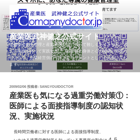
コ
ン
テ
ン
ツ
産業医武神健之公式サイト
へ
労働安全衛生管理と産業医活動は、決して難しくありません。 正
ス
しい知識を持って実践すれば、従業員の身体と心の健康の実現だ
キ
けでなく、企業経営側のリスクマネジメントとしてもお役に立ち
ッ
ます。
プ
投
2009/02/06
投稿者:
SANGYOUIDOCTOR
稿
産業医も気になる過重労働対策①：
日:
医師による面接指導制度の認知状
況、実施状況
長時間労働者に対する医師による面接指導制度、
４５．