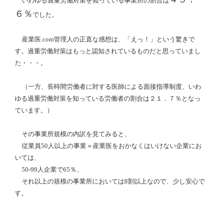
いわゆる過重労働対策を知っている事業所の割合は
６％
でした。
産業医
.com
管理人の正直な感想は、「えっ！」という驚きで
す。過重労働対策はもっと認知されているものだと思っていまし
た・・・。
（一方、長時間労働者に対する医師による面接指導制度、いわ
ゆる過重労働対策を知っている労働者の割合は２１．７％となっ
ています。）
その事業所規模の内訳を見てみると、
従業員
50
人以上の事業＝産業医をおかなくはいけない企業にお
いては、
50-99
人企業で
65
％、
それ以上の規模の事業所においては
8
割以上なので、少し安心で
す。