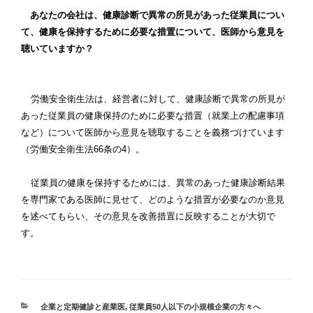
あなたの会社は、健康診断で異常の所見があった従業員につい
て、健康を保持するために必要な措置について、医師から意見を
聴いていますか？
労働安全衛生法は、経営者に対して、健康診断で異常の所見が
あった従業員の健康保持のために必要な措置（就業上の配慮事項
など）について医師から意見を聴取することを義務づけています
（労働安全衛生法
66
条の
4
）。
従業員の健康を保持するためには、異常のあった健康診断結果
を専門家である医師に見せて、どのような措置が必要なのか意見
を述べてもらい、その意見を改善措置に反映することが大切で
す。
カ
企業と定期健診と産業医
,
従業員50人以下の小規模企業の方々へ