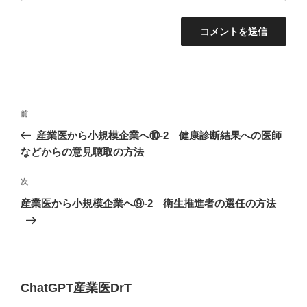
投
過
前
稿
去
産業医から小規模企業へ⑩-2 健康診断結果への医師
ナ
の
などからの意見聴取の方法
ビ
投
稿
ゲ
次
次
の
ー
産業医から小規模企業へ⑨-2 衛生推進者の選任の方法
投
シ
稿
ョ
ン
ChatGPT産業医DrT