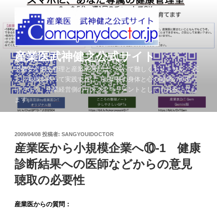
コ
ン
テ
ン
ツ
産業医武神健之公式サイト
へ
労働安全衛生管理と産業医活動は、決して難しくありません。 正
ス
しい知識を持って実践すれば、従業員の身体と心の健康の実現だ
キ
けでなく、企業経営側のリスクマネジメントとしてもお役に立ち
ッ
ます。
プ
投
2009/04/08
投稿者:
SANGYOUIDOCTOR
稿
産業医から小規模企業へ⑩-1 健康
日:
診断結果への医師などからの意見
聴取の必要性
産業医からの質問：