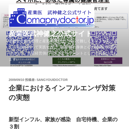
コ
ン
テ
ン
ツ
産業医武神健之公式サイト
へ
労働安全衛生管理と産業医活動は、決して難しくありません。 正
ス
しい知識を持って実践すれば、従業員の身体と心の健康の実現だ
キ
けでなく、企業経営側のリスクマネジメントとしてもお役に立ち
ッ
ます。
プ
投
2009/09/10
投稿者:
SANGYOUIDOCTOR
稿
企業におけるインフルエンザ対策
日:
の実態
新型インフル、家族が感染 自宅待機、企業の
３割