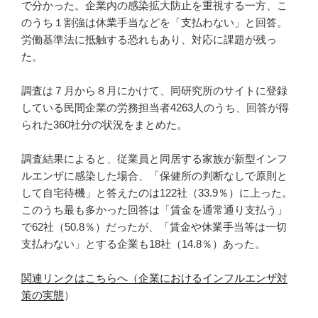
で分かった。企業内の感染拡大防止を重視する一方、こ
のうち１割強は休業手当などを「支払わない」と回答。
労働基準法に抵触する恐れもあり、対応に課題が残っ
た。
調査は７月から８月にかけて、同研究所のサイトに登録
している民間企業の労務担当者4263人のうち、回答が得
られた360社分の状況をまとめた。
調査結果によると、従業員と同居する家族が新型インフ
ルエンザに感染した場合、「保健所の判断なしで原則と
して自宅待機」と答えたのは122社（33.9％）に上った。
このうち最も多かった回答は「賃金を通常通り支払う」
で62社（50.8％）だったが、「賃金や休業手当等は一切
支払わない」とする企業も18社（14.8％）あった。
関連リンクはこちらへ（企業におけるインフルエンザ対
策の実態
）