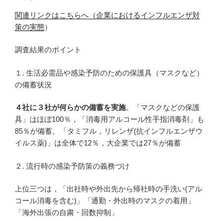
関連リンクはこちらへ（企業におけるインフルエンザ対
策の実態
）
調査結果のポイント
１. 生活必需品や感染予防のための保護具（マスクなど）
の備蓄状況
４社に３社が何らかの備蓄を実施
。「マスクなどの保護
具」はほぼ100％，「消毒用アルコール性手指消毒剤」も
85％が備蓄。「タミフル，リレンザ(抗インフルエンザウ
イルス薬)」は全体で12％，大企業では27％が備蓄
２. 流行時の感染予防策の義務づけ
上位三つは，「出社時や外出先から帰社時の手洗い(アル
コール消毒を含む)」「通勤・外出時のマスクの着用」
「海外出張の自粛・回数抑制」