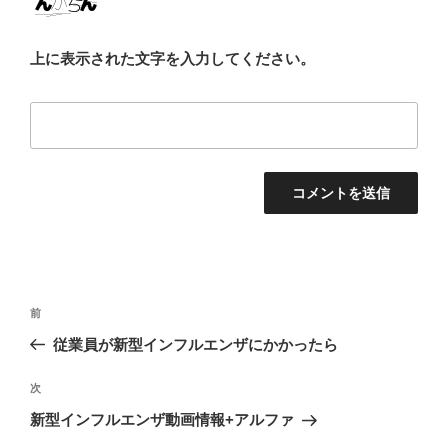
上に表示された文字を入力してください。
投
過
前
稿
去
従業員が新型インフルエンザにかかったら
ナ
の
ビ
投
次
次
稿
ゲ
の
新型インフルエンザ動画情報+アルファ
投
ー