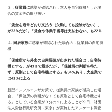
３．
従業員に
感染が確認され，本人を自宅待機とした場
合の賃金等の取り扱い
「賃金を通常どおり支払う（欠勤しても控除がない）」
が33％だが，「賃金や休業手当等は支払わない」も22％
４.
同居家族に
感染が確認された場合の，従業員の自宅待
機
「保健所から外出の自粛要請が出された場合は，自宅待
機とする」が43％で最多だが，「保健所の判断を待た
ず，原則として自宅待機とする」も34％あり，大企業で
は41％に上る
新型インフルエンザ対策で、従業員の家族が感染した場
合、「保健所の判断がなくても原則として自宅待機とす
る」としている企業が３分の１に上ることが９日、財団
法人労務行政研究所（東京）が実施したアンケート調査