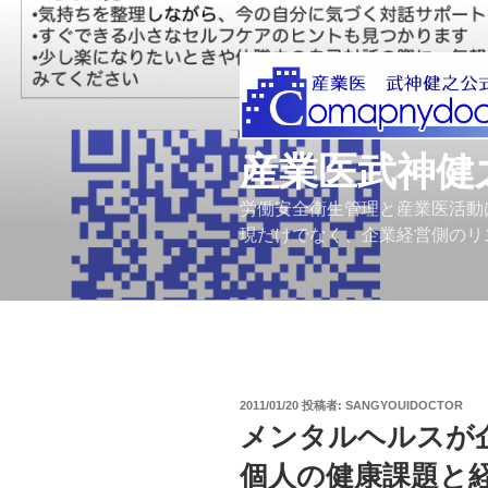
コ
ン
テ
ン
ツ
へ
産業医武神健
ス
キ
労働安全衛生管理と産業医活動
ッ
現だけでなく、企業経営側のリ
プ
投
2011/01/20
投稿者:
SANGYOUIDOCTOR
稿
メンタルヘルスが
日:
個人の健康課題と