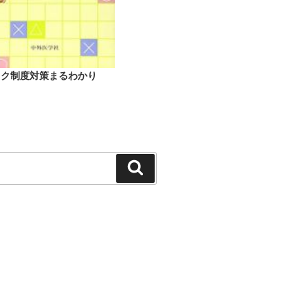
ック制度対策まるわかり
検
索