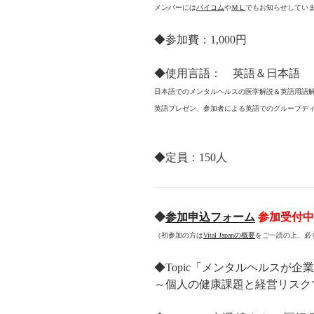
メンバーには
バイコム
や
ＭＬ
でもお知らせしてい
◆参加費：1,000円
◆使用言語： 英語＆日本語
日本語でのメンタルヘルスの医学解説＆英語用語
英語プレゼン、参加者による英語でのグループデ
◆定員：150人
◆
参加申込フォーム
参加受付中
（初参加の方は
Vital Japanの概要
をご一読の上、必
◆Topic「メンタルヘルスが企
～個人の健康課題と経営リスク