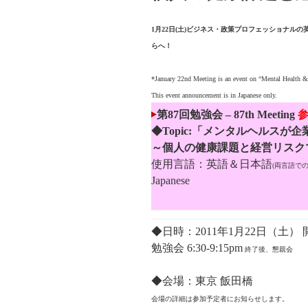
1月22日(土)ビジネス・政策プロフェッショナルの英語
らへ！
*January 22nd Meeting is an event on “Mental Health 
This event announcement is in Japanese only.
第87回勉強会 –
87th Meeting
参
◆Topic:「メンタルヘルスが
～個人の健康課題と経営リスク
使用言語：英語＆日本語
(両言語で
Japanese
◆日時：2011年1月22日（土） 開場
勉強会 6:30-9:15pm
終了後、懇親会
◆会場：東京 飯田橋
会場の詳細は参加予定者にお知らせします。