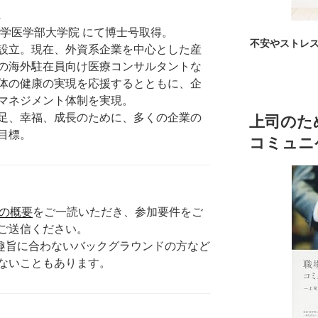
i
大学医学部大学院 にて博士号取得。
不安やストレ
ー設立。現在、外資系企業を中心とした産
の海外駐在員向け医療コンサルタントな
体の健康の実現を応援するとともに、企
マネジメント体制を実現。
足、幸福、成長のために、多くの企業の
上司のた
目標。
コミュニ
panの概要
をご一読いただき、参加要件をご
ご送信ください。
の趣旨に合わないバックグラウンドの方など
ないこともあります。