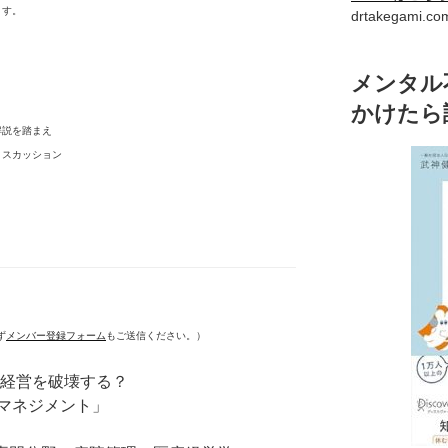
ます。
drtakegam
メンタル
かけたら
解説を踏まえ
ィスカッション
ず
メンバー登録フォーム
もご送信ください。）
業経営を破壊する？
マネジメント」