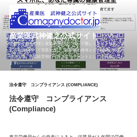
コ
ン
テ
ン
ツ
産業医武神健之公式サイト
へ
労働安全衛生管理と産業医活動は、決して難しくありません。 正
ス
しい知識を持って実践すれば、従業員の身体と心の健康の実現だ
キ
けでなく、企業経営側のリスクマネジメントとしてもお役に立ち
ッ
ます。
プ
法令遵守 コンプライアンス (COMPLIANCE)
法令遵守 コンプライアンス
(Compliance)
東京労働局からの発表によると、従業員が１年間で労働