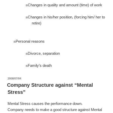
Changes in quality and amount (time) of work
n
Changes in his/her position, (forcing him/ her to
n
retire)
Personal reasons
n
Divorce, separation
n
Family’s death
n
投
2008/07/04
稿
Company Structure against “Mental
日:
Stress”
Mental Stress causes the performance down.
Company needs to make a good structure against Mental