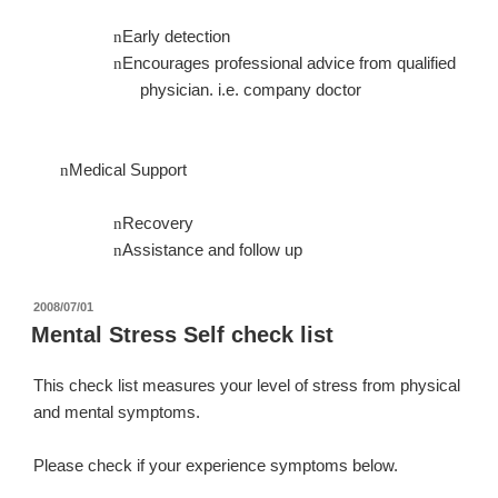
Early detection
n
Encourages professional advice from qualified
n
physician. i.e. company doctor
Medical Support
n
Recovery
n
Assistance and follow up
n
投
2008/07/01
稿
Mental Stress Self check list
日:
This check list measures your level of stress from physical
and mental symptoms.
Please check if your experience symptoms below.