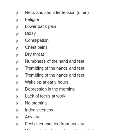
Neck and shoulder tension (often)
p
Fatigue
p
Lower back pain
p
Dizzy
p
Constipation
p
Chest pains
p
Dry throat
p
Numbness of the hand and feet
p
Trembling of the hands and feet
p
Trembling of the hands and feet
p
Wake up at early hours
p
Depression in the morning
p
Lack of focus at work
p
No stamina
p
Indecisiveness
p
Anxiety
p
Feel disconnected from society
p