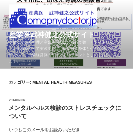
コ
ン
テ
ン
ツ
産業医武神健之公式サイト
へ
労働安全衛生管理と産業医活動は、決して難しくありません。 正
ス
しい知識を持って実践すれば、従業員の身体と心の健康の実現だ
キ
けでなく、企業経営側のリスクマネジメントとしてもお役に立ち
ッ
ます。
プ
カテゴリー: MENTAL HEALTH MEASURES
投
2014/02/06
稿
メンタルヘルス検診のストレスチェックに
日:
ついて
いつもこのメールをお読みいただき