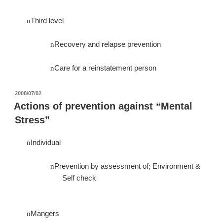
Third level
n
Recovery and relapse prevention
n
Care for a reinstatement person
n
投
2008/07/02
稿
Actions of prevention against “Mental
日:
Stress”
Individual
n
Prevention by assessment of; Environment &
n
Self check
Mangers
n