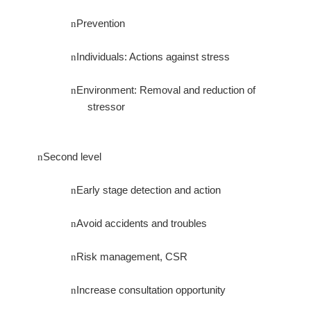
Prevention
n
Individuals: Actions against stress
n
Environment: Removal and reduction of
n
stressor
Second level
n
Early stage detection and action
n
Avoid accidents and troubles
n
Risk management, CSR
n
Increase consultation opportunity
n