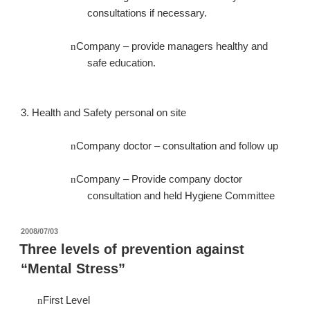
consultations if necessary.
Company – provide managers healthy and
n
safe education.
3. Health and Safety personal on site
Company doctor – consultation and follow up
n
Company – Provide company doctor
n
consultation and held Hygiene Committee
投
2008/07/03
稿
Three levels of prevention against
日:
“Mental Stress”
First Level
n