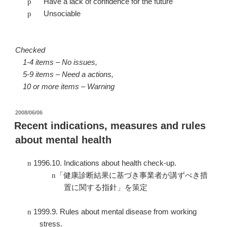
Have a lack of confidence for the future
p
Unsociable
p
Checked
1-4 items – No issues,
5-9 items – Need a actions,
10 or more items – Warning
投
2008/06/06
稿
Recent indications, measures and rules
日:
about mental health
1996.10. Indications about health check-up.
n
n
「健康診断結果に基づき事業者が講ずべき措
置に関する指針」を策定
1999.9. Rules about mental disease from working
n
stress.