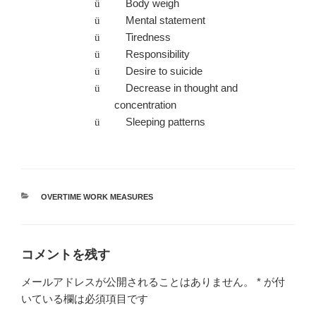
Body weigh
ü
Mental statement
ü
Tiredness
ü
Responsibility
ü
Desire to suicide
ü
Decrease in thought and
ü
concentration
Sleeping patterns
ü
カ
OVERTIME WORK MEASURES
テ
ゴ
リ
ー
コメントを残す
メールアドレスが公開されることはありません。
*
が付
いている欄は必須項目です