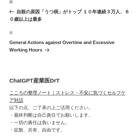
過
前
稿
去
自殺の原因「うつ病」がトップ １０年連続３万人、６
ナ
の
０歳以上は最多
ビ
投
稿
ゲ
次
次
の
ー
General Actions against Overtime and Excessive
投
Working Hours
シ
稿
ョ
ン
ChatGPT産業医DrT
こころの整理ノート｜ストレス・不安に気づくセルフケ
ア対話
以下の点、ご了承の上ご活用ください。
・最終判断は自己責任でお願いします。
・一切の責任は負いません。
・拡散、共有、自由です。