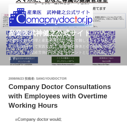
コ
ン
テ
ン
ツ
産業医武神健之公式サイト
へ
労働安全衛生管理と産業医活動は、決して難しくありません。 正
ス
しい知識を持って実践すれば、従業員の身体と心の健康の実現だ
キ
けでなく、企業経営側のリスクマネジメントとしてもお役に立ち
ッ
ます。
プ
投
2008/06/23
投稿者:
SANGYOUIDOCTOR
稿
Company Doctor Consultations
日:
with Employees with Overtime
Working Hours
Company doctor would;
n