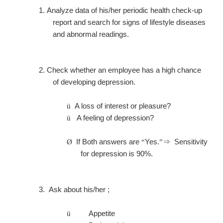
1.
Analyze data of his/her periodic health check-up
report and search for signs of lifestyle diseases
and abnormal readings.
2.
Check whether an employee has a high chance
of developing depression.
A loss of interest or pleasure?
ü
A feeling of depression?
ü
If Both answers are
Yes.
Sensitivity
Ø
“
”⇒
for depression is 90%.
3.
Ask about his/her ;
Appetite
ü