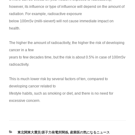
however, its influence or type of influence will depend on the amount of
radiation. For example, radioactive exposure
below 100mSv (milli-sievert) will not cause immediate impact on
health.
The higher the amount of radioactivity, the higher the risk of developing
cancer in a few
years to few decades time, but the risk is about 0.5% in case of 100mSv
radioactivity.
This is much lower risk by several factors of ten, compared to
developing cancer related to
lifestyle habits, such as smoking or diet, and there is no need for
excessive concern.
カ
東北関東大震災/原子力発電所関係
,
産業医の気になるニュース