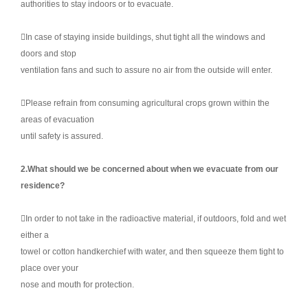
authorities to stay indoors or to evacuate.
In case of staying inside buildings, shut tight all the windows and
doors and stop
ventilation fans and such to assure no air from the outside will enter.
Please refrain from consuming agricultural crops grown within the
areas of evacuation
until safety is assured.
2.What should we be concerned about when we evacuate from our
residence?
In order to not take in the radioactive material, if outdoors, fold and wet
either a
towel or cotton handkerchief with water, and then squeeze them tight to
place over your
nose and mouth for protection.