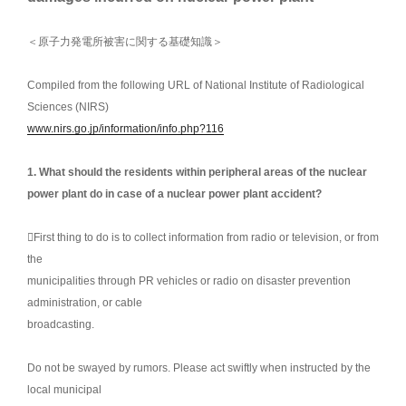
＜原子力発電所被害に関する基礎知識＞
Compiled from the following URL of National Institute of Radiological
Sciences (NIRS)
www.nirs.go.jp/information/info.php?116
1. What should the residents within peripheral areas of the nuclear
power plant do in case of a nuclear power plant accident?
First thing to do is to collect information from radio or television, or from
the
municipalities through PR vehicles or radio on disaster prevention
administration, or cable
broadcasting.
Do not be swayed by rumors. Please act swiftly when instructed by the
local municipal