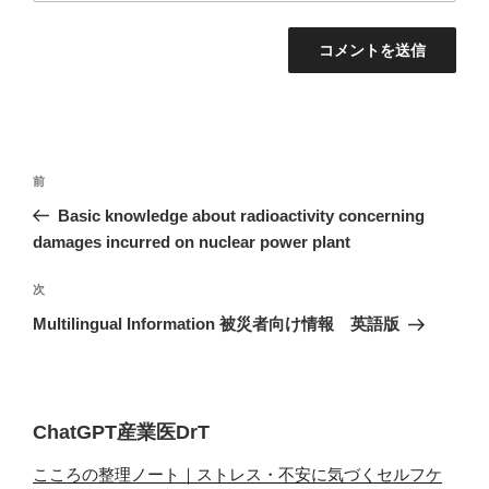
投
過
前
稿
去
Basic knowledge about radioactivity concerning
ナ
の
damages incurred on nuclear power plant
ビ
投
稿
ゲ
次
次
の
ー
Multilingual Information 被災者向け情報 英語版
投
シ
稿
ョ
ン
ChatGPT産業医DrT
こころの整理ノート｜ストレス・不安に気づくセルフケ