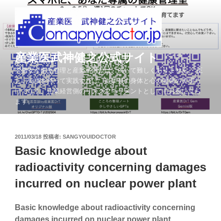
コ
ン
テ
ン
ツ
産業医武神健之公式サイト
へ
労働安全衛生管理と産業医活動は、決して難しくありません。 正
ス
しい知識を持って実践すれば、従業員の身体と心の健康の実現だ
キ
けでなく、企業経営側のリスクマネジメントとしてもお役に立ち
ッ
ます。
プ
投
2011/03/18
投稿者:
SANGYOUIDOCTOR
稿
Basic knowledge about
日:
radioactivity concerning damages
incurred on nuclear power plant
Basic knowledge about radioactivity concerning
damages incurred on nuclear power plant