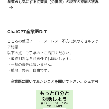
の
ー
産業医も気にする従業員（労働者）の現在の持病の状況
投
シ
稿
ョ
ン
ChatGPT産業医DrT
こころの整理ノート｜ストレス・不安に気づくセルフケ
ア対話
以下の点、ご了承の上ご活用ください。
・最終判断は自己責任でお願いします。
・一切の責任は負いません。
・拡散、共有、自由です。
産業医に聞いてみたいことを聞いて下さい。シェア可