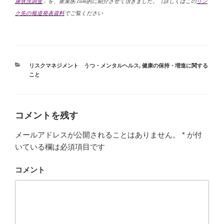
康状況調査
」を、産業医
.com
的に紹介させて頂きました。（詳しくはこの
リン
ク先の報道発表資料
でご覧ください
カ
リスクマネジメント うつ・メンタルヘルス
,
健康の保持・増進に関する
テ
こと
ゴ
リ
ー
コメントを残す
メールアドレスが公開されることはありません。
*
が付
いている欄は必須項目です
コメント