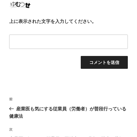
上に表示された文字を入力してください。
投
過
前
稿
去
産業医も気にする従業員（労働者）が普段行っている
ナ
の
健康法
ビ
投
稿
ゲ
次
次