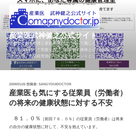
コ
ン
テ
ン
ツ
産業医武神健之公式サイト
へ
労働安全衛生管理と産業医活動は、決して難しくありません。 正
ス
しい知識を持って実践すれば、従業員の身体と心の健康の実現だ
キ
けでなく、企業経営側のリスクマネジメントとしてもお役に立ち
ッ
ます。
プ
投
2009/01/26
投稿者:
SANGYOUIDOCTOR
稿
産業医も気にする従業員（労働者）
日:
の将来の健康状態に対する不安
８１．０％
［前回７６．０％］の従業員（労働者）は将来
の自分の健康状態に対して、不安を抱えています。