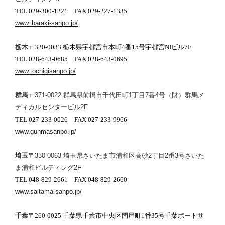
TEL
029-300-1221
FAX
029-227-1335
www.ibaraki-sanpo.jp/
栃木
〒
320-0033
栃木県宇都宮市本町
4
番
15
号宇都宮
NI
ビル
7F
TEL
028-643-0685
FAX
028-643-0695
www.tochigisanpo.jp/
群馬
〒
371-0022
群馬県前橋市千代田町
1
丁目
7
番
4
号（財）群馬メ
ディカルセンタービル
2F
TEL
027-233-0026
FAX
027-233-9966
www.gunmasanpo.jp/
埼玉
〒
330-0063
埼玉県さいたま市浦和区高砂
2
丁目
2
番
3
号さいた
ま浦和ビルディング
2F
TEL
048-829-2661
FAX
048-829-2660
www.saitama-sanpo.jp/
千葉
〒
260-0025
千葉県千葉市中央区問屋町
1
番
35
号千葉ポートサ