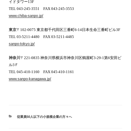
イドタワー
13F
TEL
043-245-3551
FAX
043-245-3553
www.chiba-sanpo.jp/
東京
〒
102-0075
東京都千代田区三番町
6-14
日本生命三番町ビル
3F
TEL
03-5211-4480
FAX
03-5211-4485
sanpo-tokyo.jp/
神奈川
〒
221-0835
神奈川県横浜市神奈川区鶴屋町
3-29-1
第
6
安田ビ
ル
3
Ｆ
TEL
045-410-1160
FAX
045-410-1161
www.sanpo-kanagawa.jp/
カ
従業員50人以下の小規模企業の方々へ
テ
ゴ