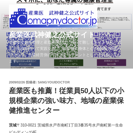
コ
ン
テ
ン
ツ
産業医武神健之公式サイト
へ
労働安全衛生管理と産業医活動は、決して難しくありません。 正
ス
しい知識を持って実践すれば、従業員の身体と心の健康の実現だ
キ
けでなく、企業経営側のリスクマネジメントとしてもお役に立ち
ッ
ます。
プ
投
2009/02/26
投稿者:
SANGYOUIDOCTOR
稿
産業医も推薦！従業員50人以下の小
日:
規模企業の強い味方、地域の産業保
健推進センター
茨城
〒
310-0021
茨城県水戸市南町
1
丁目
3
番
35
号水戸南町第一生命
ビルディング
4F