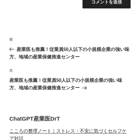
投
過
前
稿
去
産業医も推薦！従業員50人以下の小規模企業の強い味
ナ
の
方、地域の産業保健推進センター
ビ
投
稿
ゲ
次
次
の
ー
産業医も推薦！従業員50人以下の小規模企業の強い味
投
方、地域の産業保健推進センター
シ
稿
ョ
ン
ChatGPT産業医DrT
こころの整理ノート｜ストレス・不安に気づくセルフケ
ア対話