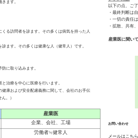
働きます。
以下の点、ご
・最終判断は
・一切の責任
・拡散、共有
にくる訪問者を診ます。その多くは病気を持った人
産業医に聞い
を診ます。その多くは健康な人（健常人）です。
予防に取り込みます。
断と治療を中心に医療を行います。
の健康および安全配慮義務に関して、会社のお手伝
せん。）
産業医
企業、会社、工場
お問い合わせ
労働者≒健常人
メールはこち