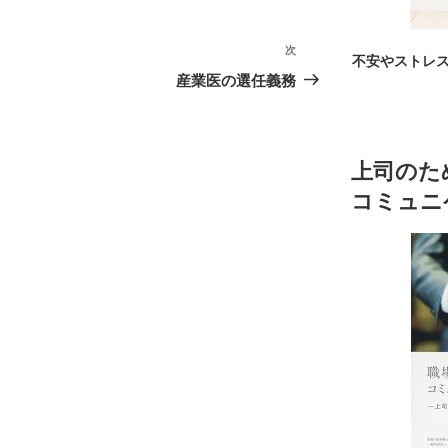
次
次
不安やストレ
の
産業医の選任義務
投
稿
上司のた
コミュニ