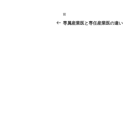
投
前
過
稿
去
専属産業医と専任産業医の違い
の
ナ
投
ビ
稿
ゲ
ー
シ
ョ
ン