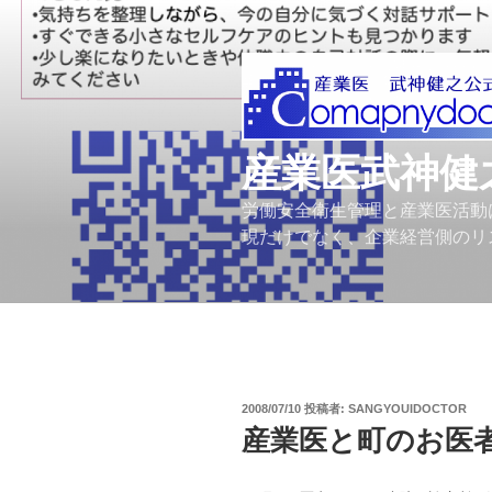
コ
ン
テ
ン
ツ
へ
産業医武神健
ス
キ
労働安全衛生管理と産業医活動
ッ
現だけでなく、企業経営側のリ
プ
投
2008/07/10
投稿者:
SANGYOUIDOCTOR
稿
産業医と町のお医
日: