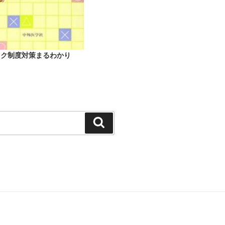
ック制度対策まるわかり
検
索