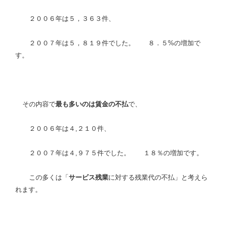
２００６年は５，３６３件、
２００７年は５，８１９件でした。
８．５
%
の増加で
す。
その内容で
最も多いのは賃金の不払
で、
２００６年は４
,
２１０件、
２００７年は４
,
９７５件でした。 １８％の増加です。
この多くは「
サービス残業
に対する残業代の不払」と考えら
れます。