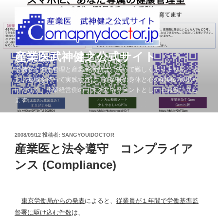
コ
ン
テ
ン
ツ
産業医武神健之公式サイト
へ
労働安全衛生管理と産業医活動は、決して難しくありません。 正
ス
しい知識を持って実践すれば、従業員の身体と心の健康の実現だ
キ
けでなく、企業経営側のリスクマネジメントとしてもお役に立ち
ッ
ます。
プ
投
2008/09/12
投稿者:
SANGYOUIDOCTOR
稿
産業医と法令遵守 コンプライア
日:
ンス (Compliance)
東京労働局からの発表
によると、
従業員が１年間で労働基準監
督署に駆け込む件数
は、