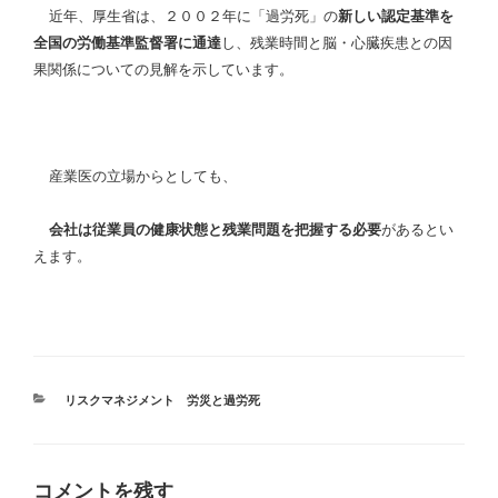
近年、厚生省は、２００２年に
「過労死」の
新しい認定基準を
全国の労働基準監督署に通達
し、
残業時間と脳・心臓疾患との因
果関係についての見解を示しています。
産業医の立場からとしても、
会社は従業員の健康状態と残業問題を把握する必要
があるとい
えます。
カ
リスクマネジメント 労災と過労死
テ
ゴ
リ
ー
コメントを残す