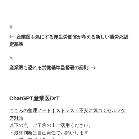
投
過
前
稿
去
産業医も気にする厚生労働省が考える新しい過労死認
ナ
の
定基準
ビ
投
稿
ゲ
次
次
の
ー
産業医も恐れる労働基準監督署の罰則
投
シ
稿
ョ
ン
ChatGPT産業医DrT
こころの整理ノート｜ストレス・不安に気づくセルフケ
ア対話
以下の点、ご了承の上ご活用ください。
・最終判断は自己責任でお願いします。