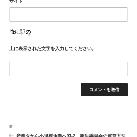
サイト
上に表示された文字を入力してください。
投
過
前
稿
去
産業医から小規模企業へ⑲-2 衛生委員会の運営方法