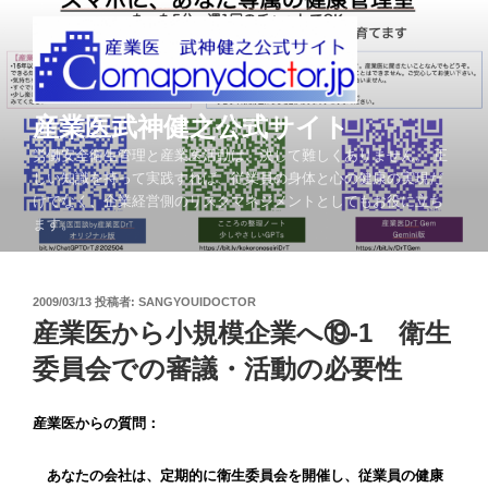
コ
ン
テ
ン
ツ
産業医武神健之公式サイト
へ
労働安全衛生管理と産業医活動は、決して難しくありません。 正
ス
しい知識を持って実践すれば、従業員の身体と心の健康の実現だ
キ
けでなく、企業経営側のリスクマネジメントとしてもお役に立ち
ッ
ます。
プ
投
2009/03/13
投稿者:
SANGYOUIDOCTOR
稿
産業医から小規模企業へ⑲-1 衛生
日:
委員会での審議・活動の必要性
産業医からの質問：
あなたの会社は、定期的に衛生委員会を開催し、従業員の健康