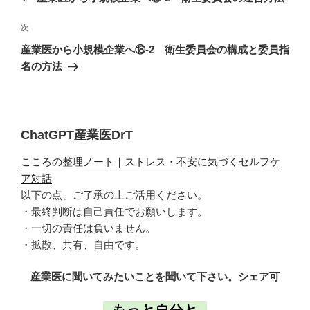
ナ
の
ビ
投
次
次
稿
ゲ
の
産業医から小規模企業へ⑱-2 衛生委員会の構成と委員指
投
ー
名の方法
稿
シ
ョ
ン
ChatGPT産業医DrT
こころの整理ノート｜ストレス・不安に気づくセルフケ
ア対話
以下の点、ご了承の上ご活用ください。
・最終判断は自己責任でお願いします。
・一切の責任は負いません。
・拡散、共有、自由です。
産業医に聞いてみたいことを聞いて下さい。シェア可