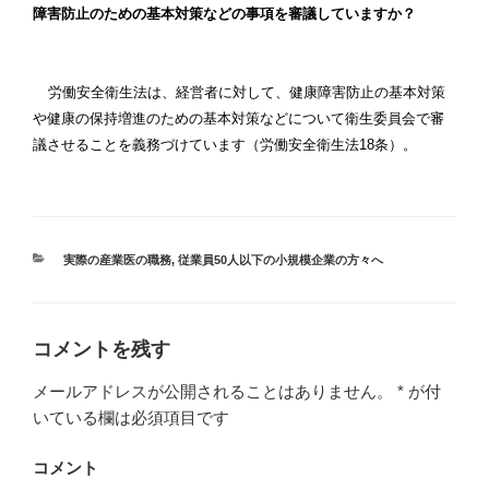
障害防止のための基本対策などの事項を審議していますか？
労働安全衛生法は、経営者に対して、健康障害防止の基本対策
や健康の保持増進のための基本対策などについて衛生委員会で審
議させることを義務づけています（労働安全衛生法
18
条）。
カ
実際の産業医の職務
,
従業員50人以下の小規模企業の方々へ
テ
ゴ
リ
ー
コメントを残す
メールアドレスが公開されることはありません。
*
が付
いている欄は必須項目です
コメント