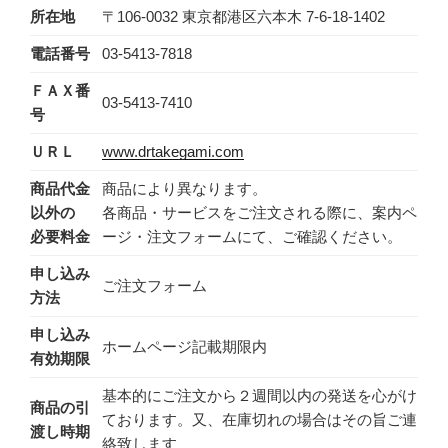
所在地
〒106-0032 東京都港区六本木 7-6-18-1402
電話番号
03-5413-7818
ＦＡＸ番
03-5413-7410
号
ＵＲＬ
www.drtakegami.com
商品代金
商品により異なります。
以外の
各商品・サービスをご注文される際に、案内ペ
必要料金
ージ・注文フォームにて、ご確認ください。
申し込み
ご注文フォーム
方法
申し込み
ホームページ記載期限内
有効期限
基本的にご注文から２週間以内の発送を心がけ
商品の引
ております。又、在庫切れの場合はその旨ご連
渡し時期
絡致します