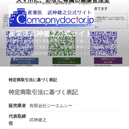
コ
ン
テ
ン
ツ
産業医武神健之公式サイト
へ
労働安全衛生管理と産業医活動は、決して難しくありません。 正
ス
しい知識を持って実践すれば、従業員の身体と心の健康の実現だ
キ
けでなく、企業経営側のリスクマネジメントとしてもお役に立ち
ッ
ます。
プ
特定商取引法に基づく表記
特定商取引法に基づく表記
販売業者
有限会社ジーエムシー
代表取締
武神健之
役