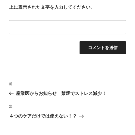
上に表示された文字を入力してください。
投
過
前
稿
去
産業医からお知らせ 禁煙でストレス減少！
ナ
の
ビ
投
次
次
稿
ゲ
の
４つのケアだけでは使えない！？
投
ー
稿
シ