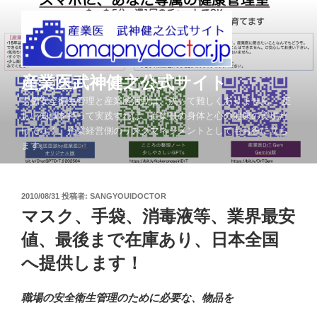
コ
ン
テ
ン
ツ
産業医武神健之公式サイト
へ
労働安全衛生管理と産業医活動は、決して難しくありません。 正
ス
しい知識を持って実践すれば、従業員の身体と心の健康の実現だ
キ
けでなく、企業経営側のリスクマネジメントとしてもお役に立ち
ッ
ます。
プ
投
2010/08/31
投稿者:
SANGYOUIDOCTOR
稿
マスク、手袋、消毒液等、業界最安
日:
値、最後まで在庫あり、日本全国
へ提供します！
職場の安全衛生管理のために必要な、物品を